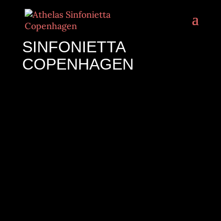
SINFONIETTA
COPENHAGEN
Tættere
på publikum –
levende, nyskabende!