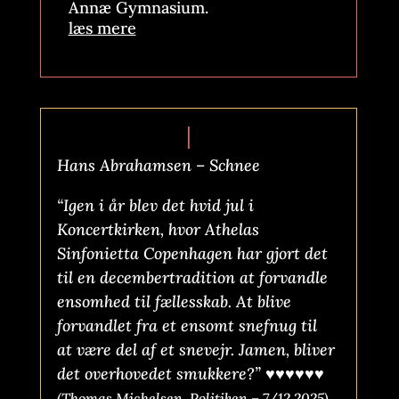
Annæ Gymnasium.
læs mere
Hans Abrahamsen – Schnee
“Igen i år blev det hvid jul i
Koncertkirken, hvor Athelas
Sinfonietta Copenhagen har gjort det
til en decembertradition at forvandle
ensomhed til fællesskab. At blive
forvandlet fra et ensomt snefnug til
at være del af et snevejr. Jamen, bliver
det overhovedet smukkere?”
♥♥♥♥♥♥
(Thomas Michelsen, Politiken – 7/12 2025)