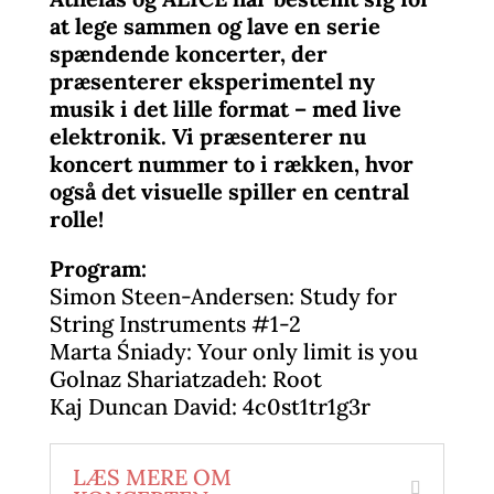
at lege sammen og lave en serie
spændende koncerter, der
præsenterer eksperimentel ny
musik i det lille format – med live
elektronik. Vi præsenterer nu
koncert nummer to i rækken, hvor
også det visuelle spiller en central
rolle!
Program:
Simon Steen-Andersen: Study for
String Instruments #1-2
Marta
Śniady: Your only limit is you
Golnaz Shariatzadeh: Root
Kaj Duncan David:
4c0st1tr1g3r
LÆS MERE OM