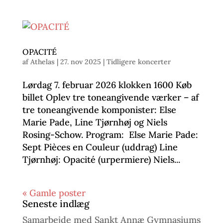
OPACITÉ
af
Athelas
|
27. nov 2025
|
Tidligere koncerter
Lørdag 7. februar 2026 klokken 1600 Køb
billet Oplev tre toneangivende værker – af
tre toneangivende komponister: Else
Marie Pade, Line Tjørnhøj og Niels
Rosing-Schow. Program: Else Marie Pade:
Sept Pièces en Couleur (uddrag) Line
Tjørnhøj: Opacité (urpermiere) Niels...
« Gamle poster
Seneste indlæg
Samarbejde med Sankt Annæ Gymnasiums