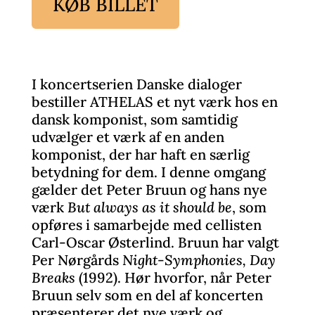
KØB BILLET
I koncertserien Danske dialoger
bestiller ATHELAS et nyt værk hos en
dansk komponist, som samtidig
udvælger et værk af en anden
komponist, der har haft en særlig
betydning for dem. I denne omgang
gælder det Peter Bruun og hans nye
værk
But always as it should
be
, som
opføres i samarbejde med cellisten
Carl-Oscar Østerlind. Bruun har valgt
Per Nørgårds
Night-Symphonies, Day
Breaks
(1992). Hør hvorfor, når Peter
Bruun selv som en del af koncerten
præsenterer det nye værk og