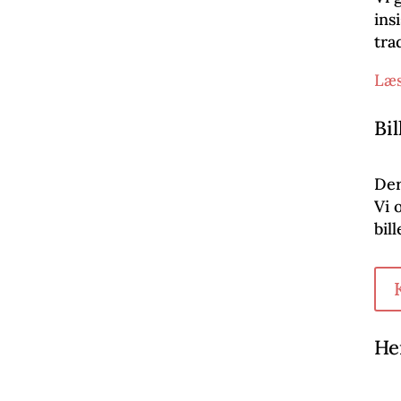
ins
tra
Læs
Bil
Der
Vi 
bill
He