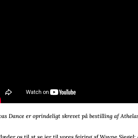
vas Dance er oprindeligt skrevet på bestilling af Athel
glæder os til at se jer til vores fejring af Wayne Siegel