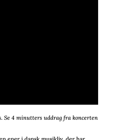
as. Se 4 minutters uddrag fra koncerten
: en ener i dansk musikliv, der har